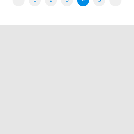
1
2
3
4
5