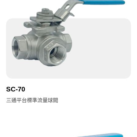
SC-70
三通平台標準流量球閥